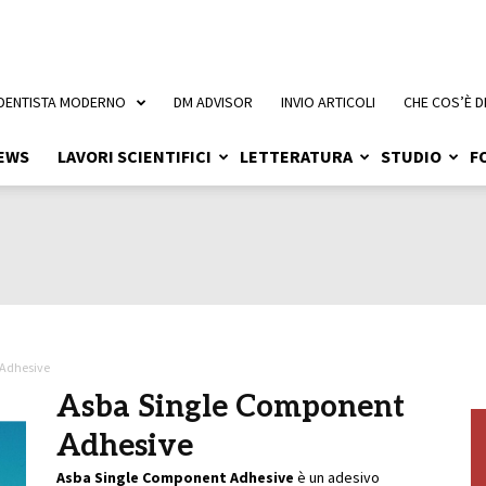
 DENTISTA MODERNO
DM ADVISOR
INVIO ARTICOLI
CHE COS’È D
EWS
LAVORI SCIENTIFICI
LETTERATURA
STUDIO
F
 Adhesive
Asba Single Component
Adhesive
Asba Single
Component Adhesive
è un adesivo