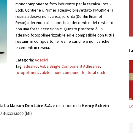
monocomponente foto indurente per la tecnica Total-
Etch. Contiene il Primer adesivo brevettato PMGDM e la
resina adesiva non carica, idrofila (Dentin Enamel
Resin) aderendo alla superficie dei denti e del restauro
con una forza eccezionale. Questo prodotto è un
adesivo fotopolimerizzabile ed è compatibile con tutti i
restauri in composito, le resine cariche e non cariche
e cementi in resina.
L
Categoria:
Adesivi
Tag:
adesivo
,
Asba Single Component Adhesive
,
fotopolimerizzabile
,
monocomponente
,
total-etch
 da
La Maison Dentaire S.A.
e distribuito da
Henry Schein
Ed
90 Buccinasco (MI)