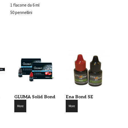
1 flacone da 6 ml
50 pennellini
GLUMA Solid Bond
Ena Bond SE
More
More