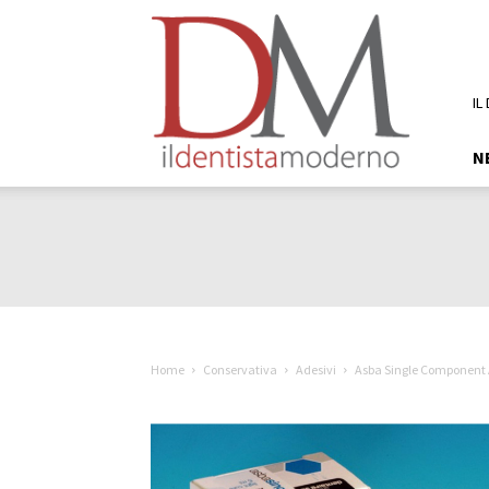
DM
Il
Dentista
Moderno
IL
N
Home
Conservativa
Adesivi
Asba Single Component