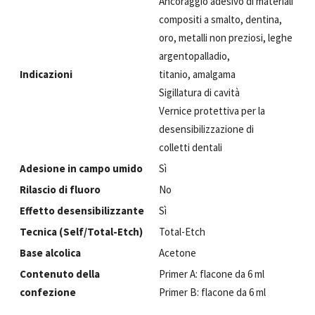
Ancoraggio adesivo di materiali
compositi a smalto, dentina,
oro, metalli non preziosi, leghe
argentopalladio,
Indicazioni
titanio, amalgama
Sigillatura di cavità
Vernice protettiva per la
desensibilizzazione di
colletti dentali
Adesione in campo umido
Sì
Rilascio di fluoro
No
Effetto desensibilizzante
Sì
Tecnica (Self/Total-Etch)
Total-Etch
Base alcolica
Acetone
Contenuto della
Primer A: flacone da 6 ml
confezione
Primer B: flacone da 6 ml