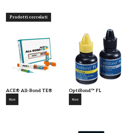
Prodotti correlati
ACE® All-Bond TE®
OptiBond™ FL
More
More