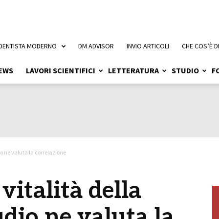
 DENTISTA MODERNO
DM ADVISOR
INVIO ARTICOLI
CHE COS’È D
EWS
LAVORI SCIENTIFICI
LETTERATURA
STUDIO
F
io ne valuta la correlazione
vitalità della
udio ne valuta la