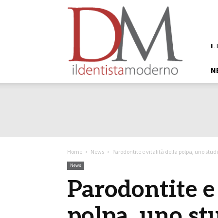
DM
Il
Dentista
Moderno
IL
N
Home
News
Parodontite e vitalità della polpa, uno stud
News
Parodontite e 
polpa, uno st