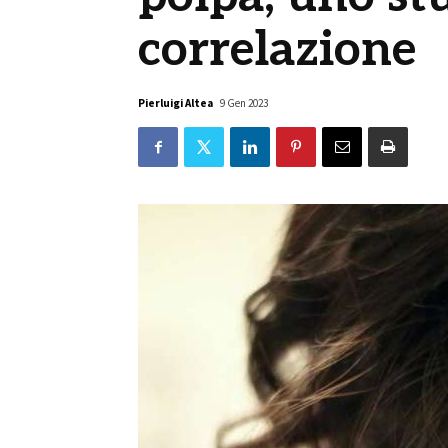
correlazione
Pierluigi Altea
9 Gen 2023