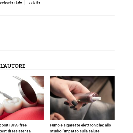
polpa dentale
pulpite
L'AUTORE
positi BPA-free
Fumo e sigarette elettroniche: allo
test di resistenza
studio l’impatto sulla salute