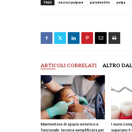
TAGS
necrosi pulpare
parodontite
polpa
ARTICOLI CORRELATI
ALTRO DAL
Mantenitore di spazio estetico e
I nuovi com
funzionale: tecnica semplificata per
superano il 