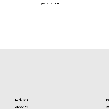
parodontale
La rivista
Te
Abbonati
In