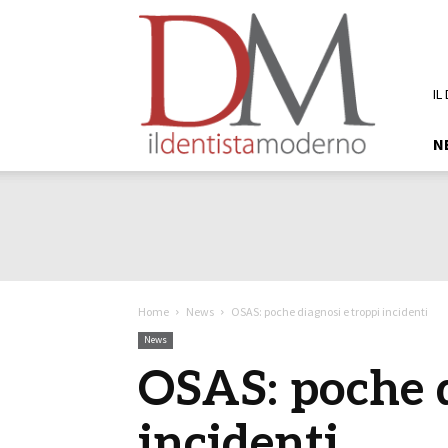
DM
Il
Dentista
Moderno
IL
N
Home
News
OSAS: poche diagnosi e troppi incidenti
News
OSAS: poche d
incidenti