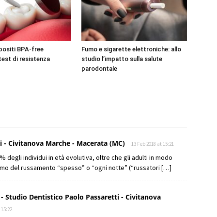
positi BPA-free
Fumo e sigarette elettroniche: allo
test di resistenza
studio l’impatto sulla salute
parodontale
ti - Civitanova Marche - Macerata (MC)
13 Feb 2018 at 15:21
% degli individui in età evolutiva, oltre che gli adulti in modo
omo del russamento “spesso” o “ogni notte” (“russatori […]
- Studio Dentistico Paolo Passaretti - Civitanova
 15:22