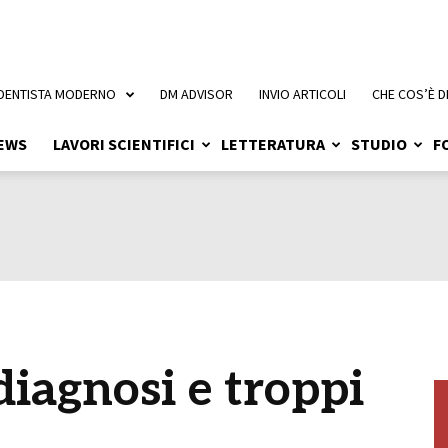
 DENTISTA MODERNO
DM ADVISOR
INVIO ARTICOLI
CHE COS’È D
EWS
LAVORI SCIENTIFICI
LETTERATURA
STUDIO
F
iagnosi e troppi