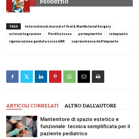
Moderno
TAGS
International Journal of Oral & Maxillofacial Surgery
osteointegrazione
Perdita ossea
perimplantite
reimpianto
rigenerazione guidata ossea GBR
sopravvivenza dell’impianto
ARTICOLI CORRELATI
ALTRO DALL'AUTORE
Mantenitore di spazio estetico e
funzionale: tecnica semplificata per il
paziente pediatrico