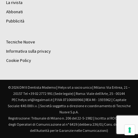
La rivista
Abbonati
Pubblicità
Tecniche Nuove
Informativa sulla privacy
Cookie Policy
© 2026 DM Il Dentista Moderno | Helyx srl a socio unico | Milano: Via Eritrea, 21 –
20157 Tel +39 02 2772 991 (Sede legale) | Roma: Viale dell'Arte, 25 - 00144
PEC helyx.srl@legalmail.it | P.IVA 07106000966 | REA MI - 1935962 | Capitale
Sociale: €40.000 i.v. | Società soggetta a direzione e coordinamento di Tecniche
Nuove S.p.A.
Registrazione: Tribunale di Milano n. 206 del 22-5-1982 | Iscritta al ROC Registro
degli Operatori di Comunicazione al n° 6419 (delibera 236/01/Cons. del 30.6.01
dell'Autorità per le Garanzie nelle Comunicazioni)