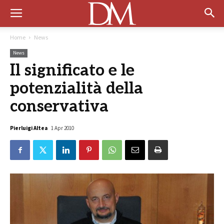
Home
News
News
Il significato e le
potenzialità della
conservativa
Pierluigi Altea
1 Apr 2010