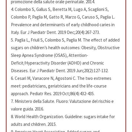
promozione della salute orale perinatale. 2014.
4. Colombo S, Gallus S, Beretta M, Lugo A, Scaglioni S,
Colombo P, Paglia M, Gatto R, Marzo G, Caruso S, Paglia L.
Prevalence and determinants of early childhood caries in
Italy. Eur J Paediatr Dent. 2019 Dec;20(4):267-273.
5. Paglia L, Friuli S, Colombo S, Paglia M. The effect of added
sugars on children’s health outcomes: Obesity, Obstructive
Sleep Apnea Syndrome (OSAS), Attention-
Deficit/Hyperactivity Disorder (ADHD) and Chronic
Diseases. Eur J Paediatr Dent. 2019 Jun;20(2):127-132.
6. Cesari M, Vanacore N, Agostoni C. The two extremes
meet: pediatricians, geriatricians and the life-course
approach. Pediatr Res. 2019 Oct;86(4):432-435.
7. Ministero della Salute. Fluoro: Valutazione del rischio e
valore guida. 2016.
8. World Health Organization. Guideline: sugars intake for
adults and children. 2015.
9. American Heart Association. Added sugars and