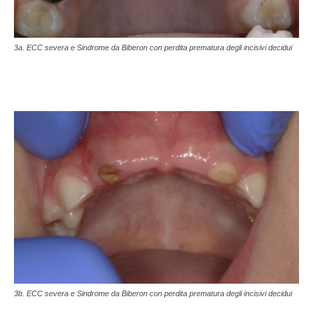
3a. ECC severa e Sindrome da Biberon con perdita prematura degli incisivi decidui
3b. ECC severa e Sindrome da Biberon con perdita prematura degli incisivi decidui