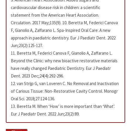
cardiovascular disease risk in children: a scientific
statement from the American Heart Association.
Circulation. 2017 May;135(9). 10. Beretta M, Federici Canova
F, Gianolio A, Zaffarano L. Spa-Inspired Oral Care: A new
approach in paediatric dentistry. Eur J Paediatr Dent. 2022
Jun;23(2):125-127.
11. Beretta M, Federici Canova F, Gianolio A, Zaffarano L.
Beyond the Clinic: why new bioactive restorative materials
have really changed Paediatric Dentistry. Eur J Paediatr
Dent. 2023 Dec;24(4):292-296.
12. van Strijp G, van Loveren C. No Removal and Inactivation
of Carious Tissue: Non-Restorative Cavity Control. Monogr
Oral Sci. 2018;27:124-136.
13. Beretta M. When ‘How’ is more important than ‘What’.
Eur J Paediatr Dent. 2022 Jun;23(2):89.