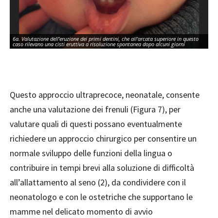
6a. Valutazione dell’eruzione dei primi dentini, che all’arcata superiore in questo
6b.
caso rilevano una cisti eruttiva a risoluzione spontanea dopo alcuni giorni
ca
Questo approccio ultraprecoce, neonatale, consente
anche una valutazione dei frenuli (Figura 7), per
valutare quali di questi possano eventualmente
richiedere un approccio chirurgico per consentire un
normale sviluppo delle funzioni della lingua o
contribuire in tempi brevi alla soluzione di difficoltà
all’allattamento al seno (2), da condividere con il
neonatologo e con le ostetriche che supportano le
mamme nel delicato momento di avvio