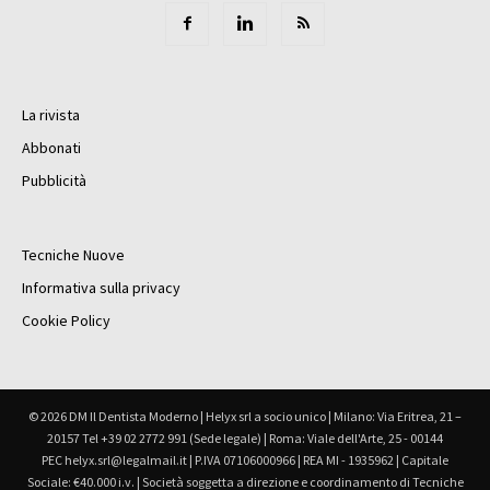
La rivista
Abbonati
Pubblicità
Tecniche Nuove
Informativa sulla privacy
Cookie Policy
© 2026 DM Il Dentista Moderno | Helyx srl a socio unico | Milano: Via Eritrea, 21 –
20157 Tel +39 02 2772 991 (Sede legale) | Roma: Viale dell'Arte, 25 - 00144
PEC helyx.srl@legalmail.it | P.IVA 07106000966 | REA MI - 1935962 | Capitale
Sociale: €40.000 i.v. | Società soggetta a direzione e coordinamento di Tecniche