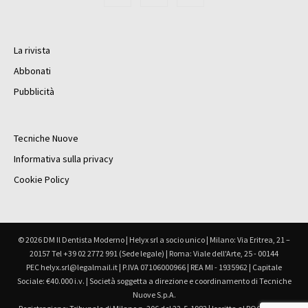
La rivista
Abbonati
Pubblicità
Tecniche Nuove
Informativa sulla privacy
Cookie Policy
© 2026 DM Il Dentista Moderno | Helyx srl a socio unico | Milano: Via Eritrea, 21 –
20157 Tel +39 02 2772 991 (Sede legale) | Roma: Viale dell'Arte, 25 - 00144
PEC helyx.srl@legalmail.it | P.IVA 07106000966 | REA MI - 1935962 | Capitale
Sociale: €40.000 i.v. | Società soggetta a direzione e coordinamento di Tecniche
Nuove S.p.A.