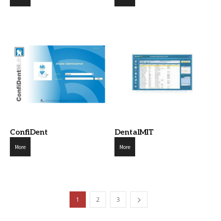
ConfiDent
DentalMIT
More
More
1
2
3