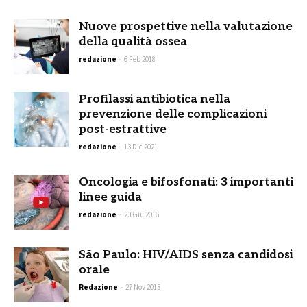
Nuove prospettive nella valutazione
della qualità ossea
redazione
-
6 Feb 2018
Profilassi antibiotica nella
prevenzione delle complicazioni
post-estrattive
redazione
-
13 Dic 2021
Oncologia e bifosfonati: 3 importanti
linee guida
redazione
-
23 Giu 2016
São Paulo: HIV/AIDS senza candidosi
orale
Redazione
-
27 Nov 2013