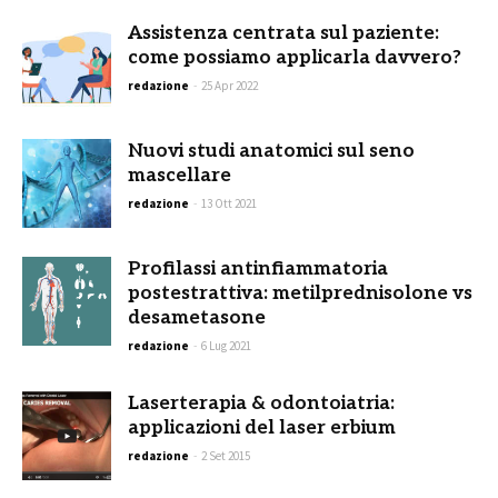
Assistenza centrata sul paziente:
come possiamo applicarla davvero?
redazione
-
25 Apr 2022
Nuovi studi anatomici sul seno
mascellare
redazione
-
13 Ott 2021
Profilassi antinfiammatoria
postestrattiva: metilprednisolone vs
desametasone
redazione
-
6 Lug 2021
Laserterapia & odontoiatria:
applicazioni del laser erbium
redazione
-
2 Set 2015