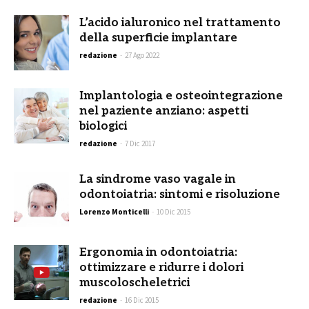
L’acido ialuronico nel trattamento
della superficie implantare
redazione
-
27 Ago 2022
Implantologia e osteointegrazione
nel paziente anziano: aspetti
biologici
redazione
-
7 Dic 2017
La sindrome vaso vagale in
odontoiatria: sintomi e risoluzione
Lorenzo Monticelli
-
10 Dic 2015
Ergonomia in odontoiatria:
ottimizzare e ridurre i dolori
muscoloscheletrici
redazione
-
16 Dic 2015