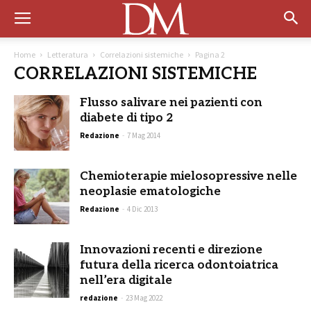
Home
Letteratura
Correlazioni sistemiche
Pagina 2
CORRELAZIONI SISTEMICHE
Flusso salivare nei pazienti con
diabete di tipo 2
Redazione
-
7 Mag 2014
Chemioterapie mielosopressive nelle
neoplasie ematologiche
Redazione
-
4 Dic 2013
Innovazioni recenti e direzione
futura della ricerca odontoiatrica
nell’era digitale
redazione
-
23 Mag 2022